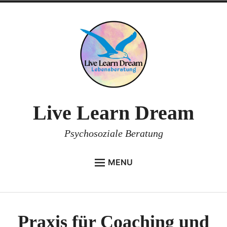
Skip
to
content
Live Learn Dream
Psychosoziale Beratung
MENU
HOME
WIE ICH ARBEITE
Praxis für Coaching und
ÜBER MICH